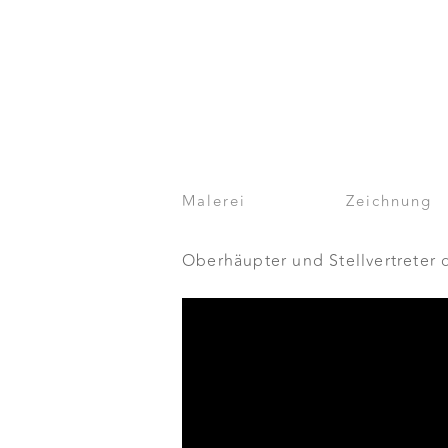
Malerei
Zeichnung
Oberhäupter und Stellvertreter d