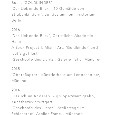
Buch, ´GOLDKINDER´
´Der Liebende Blick – 10 Gemälde von
Straßenkindern´, Bundesfamilienministerium,
Berlin
2016
´Der Liebende Blick´, Christliche Akademie
Halle
Artbox Project I, Miami Art, ´Goldkinder´ und
´Let´s get lost´
´Geschöpfe des Lichts´, Galerie Patic, München
2015
´Oberhäupter´, Künstlerhaus am Lenbachplatz,
München
2014
´Das Ich im Anderen´ – gruppezwanzigzehn,
Kunstbezirk Stuttgart
´Geschöpfe des Lichts´, Ateliertage im
Schlachthof, Atelier Ehmck, München