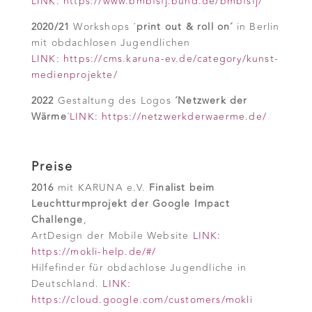
LINK: https://www.bmbfsfj.bund.de/bmbfsfj/
2020/21
Workshops ´
print out & roll on´
in Berlin
mit obdachlosen Jugendlichen
LINK: https://cms.karuna-ev.de/category/kunst-
medienprojekte/
2022
Gestaltung des Logos
´Netzwerk der
Wärme
´
LINK: https://netzwerkderwaerme.de/
Preise
2016
mit KARUNA e.V.
Finalist beim
Leuchtturmprojekt der Google Impact
Challenge
,
ArtDesign der Mobile Website
LINK:
https://mokli-help.de/#/
Hilfefinder für obdachlose Jugendliche in
Deutschland.
LINK:
https://cloud.google.com/customers/mokli