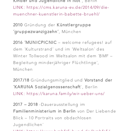
Kinder und Jugendliche in Not´
, Berlin
LINK: https://cms.karuna-ev.de/2014/09/die-
muenchner-kuenstlerin-babette-bruehl/
2010
Gründung der
Künstlergruppe
´gruppezwanzigzehn´
, München
2016
´MUNICPICNIC
– welcome refugees! auf
dem ´Kulturstrand´ und im ´Weltsalon´ des
Winter Tollwood im Weltsalon mit dem ´BMF –
Begleitung minderjähriger Flüchtlinge´,
München
2017/18
Gründungsmitglied und
Vorstand der
´KARUNA Sozialgenossenschaft
`, Berlin
LINK: https://karuna.family/wir-ueber-uns/
2017 – 2018
-Dauerausstellung im
Familienministerium in Berlin
von Der Liebende
Blick – 10 Portraits von obdachlosen
Jugendlichen´