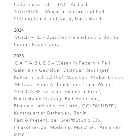
Federn und Fell – BAT´, Aichach
´EATABLES – Wesen in Federn und Fell´,
Stiftung Kunst und Natur, Nantesbuch,
2024
´SOiLITAIRE – Zwischen Himmel und Erde´, IG
Boden, Regensburg
2023
´E A T A B L E S – Wesen in Federn + Fell´,
Galerie im Gewölbe, Osiander Reutlingen
Kultur im Schlachthof, München, Atelier Ehmck,
´Mutabor + die Alchemie des freien Willens´
´SOiLITAIRE zwischen Himmel + Erde´,
Nantesbuch Stiftung, Bad Heilbrunn,
Biennale Latitudini dell´arte, ´GOLDKINDER´,
Kunstquartier Bethanien, Berlin
Past & Present, der Greif@Studio 333,
Pinakothek der Moderne, München, ´Armenien
2019´