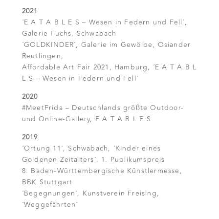
2021
´E A T A B L E S – Wesen in Federn und Fell´,
Galerie Fuchs, Schwabach
´GOLDKINDER´, Galerie im Gewölbe, Osiander
Reutlingen,
Affordable Art Fair 2021, Hamburg, ´E A T A B L
E S – Wesen in Federn und Fell´
2020
#MeetFrida – Deutschlands größte Outdoor-
und Online-Gallery, E A T A B L E S
2019
´Ortung 11´, Schwabach, ´Kinder eines
Goldenen Zeitalters´, 1. Publikumspreis
8. Baden-Württembergische Künstlermesse,
BBK Stuttgart
´Begegnungen´, Kunstverein Freising,
´Weggefährten´